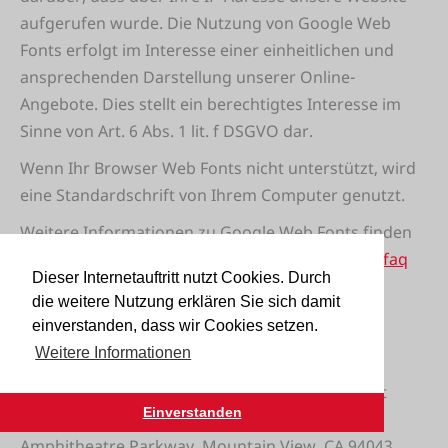
aufgerufen wurde. Die Nutzung von Google Web
Fonts erfolgt im Interesse einer einheitlichen und
ansprechenden Darstellung unserer Online-
Angebote. Dies stellt ein berechtigtes Interesse im
Sinne von Art. 6 Abs. 1 lit. f DSGVO dar.
Wenn Ihr Browser Web Fonts nicht unterstützt, wird
eine Standardschrift von Ihrem Computer genutzt.
Weitere Informationen zu Google Web Fonts finden
Sie unter
https://developers.google.com/fonts/faq
Dieser Internetauftritt nutzt Cookies. Durch
und in der Datenschutzerklärung von Google:
die weitere Nutzung erklären Sie sich damit
https://www.google.com/policies/privacy/
.
einverstanden, dass wir Cookies setzen.
Google Maps
Weitere Informationen
Diese Seite nutzt über eine API den Kartendienst
Einverstanden
Google Maps. Anbieter ist die Google Inc., 1600
Amphitheatre Parkway, Mountain View, CA 94043,